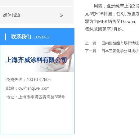
周四，亚洲纯苯上涨21美元/
元/吨FOB韩国，任8月报盘
媒体报道
双方为MBK销售至Daewo
需纯苯顺延至7月份。
联系我们
CONTACT
上一篇：
国内醋酸酯市场行情综
下一篇：
日本三菱化学公司成功
上海齐威涂料有限公司
免费热线：
400-618-7506
邮箱：qw@shqiwei.com
地址：
上海市奉贤区青高路368号